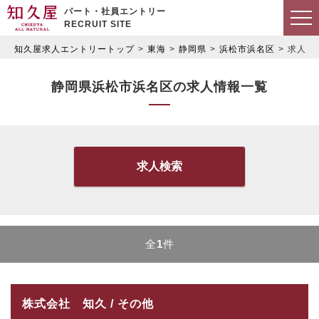
パート・社員エントリー
RECRUIT SITE
知久屋求人エントリートップ
東海
静岡県
浜松市浜名区
求人情
静岡県浜松市浜名区の求人情報一覧
求人検索
全
1
件
株式会社 知久 / その他