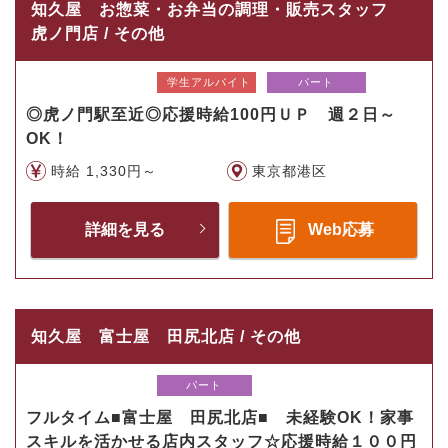
知久屋 お惣菜・お弁当の調理・販売スタッフ
虎ノ門店 / その他
学生アルバイト
パート
◎虎ノ門駅至近◎応援時給100円ＵＰ 週２日～
OK！
時給 1,330円～
東京都港区
詳細を見る
Web応募
知久屋 富士屋 田尻北店 / その他
パート
フルタイム■富士屋 田尻北店■ 未経験OK！家事
スキルを活かせる店内スタッフ☆応援時給１００円