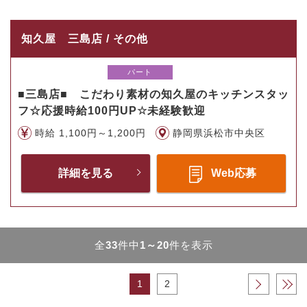
知久屋 三島店 / その他
パート
■三島店■ こだわり素材の知久屋のキッチンスタッ
フ☆応援時給100円UP☆未経験歓迎
時給 1,100円～1,200円
静岡県浜松市中央区
詳細を見る
Web応募
全
33
件中
1～20
件を表示
1
2
›
»